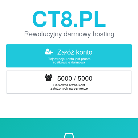
CT8.PL
Rewolucyjny darmowy hosting
Załóż konto
Rejestracja konta jest prosta
i całkowicie darmowa
5000 / 5000
Całkowita liczba kont
założonych na serwerze